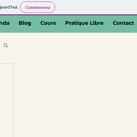
jourd'hui.
Commencez
nda
Blog
Cours
Pratique Libre
Contact