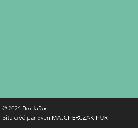
© BrédaRoc.
2026
Site créé par Sven MAJCHERCZAK-HUR